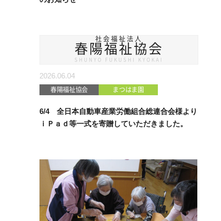
社会福祉法人
春陽福祉協会
SHUNYO FUKUSHI KYOKAI
2026.06.04
春陽福祉協会
まつはま園
6/4 全日本自動車産業労働組合総連合会様より
ｉＰａｄ等一式を寄贈していただきました。