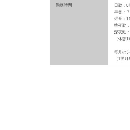
勤務時間
日勤：8
早番：７
遅番：11
準夜勤：
深夜勤：
（休憩1
毎月の
（1箇月