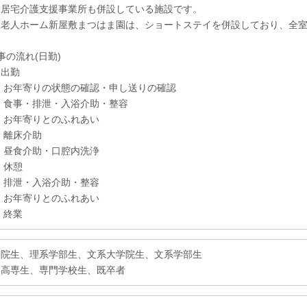
、居宅介護支援事業所も併設している施設です。
護老人ホーム新屋敷まつはま園は、ショートステイを併設しており、全
事の流れ(日勤)
 出勤
りの状態の確認・申し送りの確認
・排泄・入浴介助・整容
寄りとのふれあい
0 離床介助
0 昼食介助・口腔内洗浄
 休憩
0 排泄・入浴介助・整容
寄りとのふれあい
 終業
学院生、理系学部生、文系大学院生、文系学部生
、高専生、専門学校生、既卒者