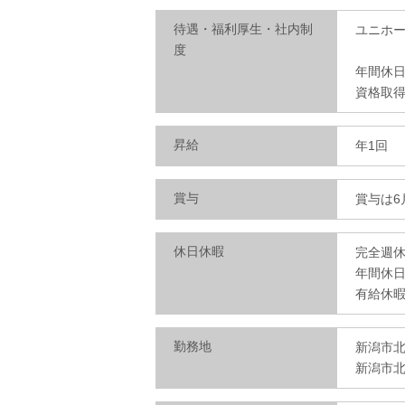
待遇・福利厚生・社内制
ユニホ
度
年間休日
資格取得
昇給
年1回
賞与
賞与は6
休日休暇
完全週休
年間休日
有給休暇
勤務地
新潟市北
新潟市北