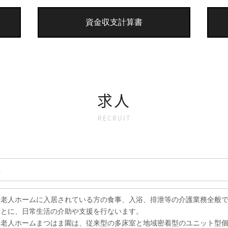
資金収支計算書
求人
RECRUIT
員
護老人ホームに入居されている方の食事、入浴、排泄等の介護業務全般
もとに、日常生活の介助や支援を行ないます。
護老人ホームまつはま園は、従来型の多床室と地域密着型のユニット型