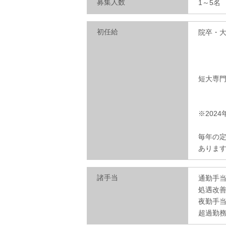
募集人数
1～5名
初任給
院卒・大卒
業務手
月15
短大専門卒
業務手
月15
※2024
毎年の
ありま
諸手当
通勤手
処遇改善
夜勤手当
超過勤