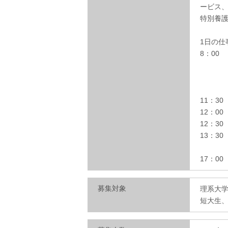
ービス
特別養
1日の仕
8：00
お年寄
食事
お年
11：3
12：0
12：30
13：3
お年
17：00
募集対象
理系大
短大生