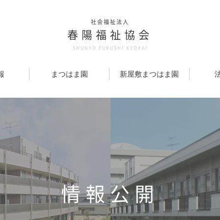
社会福祉法人
春陽福祉協会
SHUNYO FUKUSHI KYOKAI
報
まつはま園
新屋敷まつはま園
情報公開