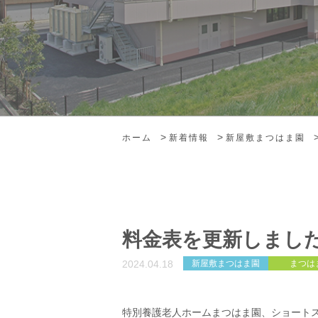
>
>
ホーム
新着情報
新屋敷まつはま園
料金表を更新しまし
2024.04.18
新屋敷まつはま園
まつは
特別養護老人ホームまつはま園、ショート