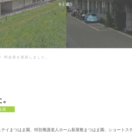
NEWS
>
料金表を更新しました。
た。
ま園
ステイまつはま園、特別養護老人ホーム新屋敷まつはま園、ショートス